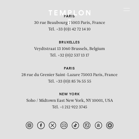
Aller au contenu
Aller à la recherche
Aller au menu
Menu
PARIS
30 rue Beaubourg
75003 Paris, France
Tél. +33 (0)1 42 72 14 10
BRUXELLES
Veydtstraat 13
1060 Brussels, Belgium
Tél. +32 (0)2 537 13 17
PARIS
28 rue du Grenier Saint-Lazare
75003 Paris, France
Tél. +33 (0)1 85 76 55 55
NEW YORK
Soho / Midtown East
New York, NY 10001, USA
Tél. +1 212 922 3745
Peinture qui perle blanche n°3