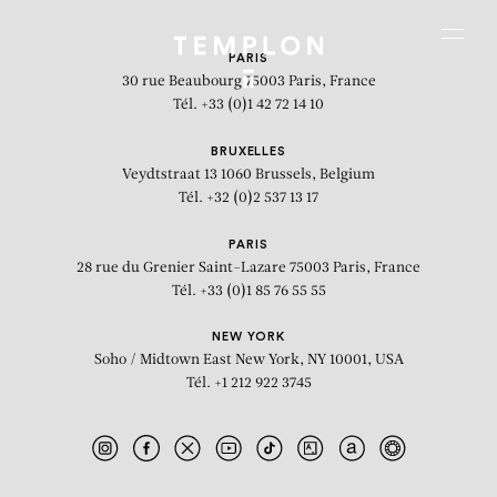
Aller au contenu
Aller à la recherche
Aller au menu
Menu
PARIS
30 rue Beaubourg
75003 Paris, France
Tél. +33 (0)1 42 72 14 10
BRUXELLES
Veydtstraat 13
1060 Brussels, Belgium
Tél. +32 (0)2 537 13 17
PARIS
28 rue du Grenier Saint-Lazare
75003 Paris, France
Tél. +33 (0)1 85 76 55 55
NEW YORK
Soho / Midtown East
New York, NY 10001, USA
Tél. +1 212 922 3745
Portrait of Tuatini Manate II