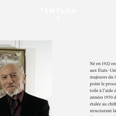
Né en 1922 en
aux États-Unis
majeures du C
point le proc
toile à l’aide
années 1970 d
étalée au chif
structurant la