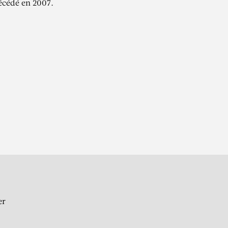
décédé en 2007.
I
er