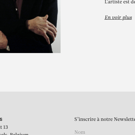
L’artiste est 
En voir plus
JULES OLITSK
Power Code
S’inscrire à notre Newslett
S
t 13