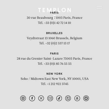
Aller au contenu
Aller à la recherche
Aller au menu
Menu
PARIS
30 rue Beaubourg
75003 Paris, France
Tél. +33 (0)1 42 72 14 10
BRUXELLES
Veydtstraat 13
1060 Brussels, Belgium
Tél. +32 (0)2 537 13 17
PARIS
28 rue du Grenier Saint-Lazare
75003 Paris, France
Tél. +33 (0)1 85 76 55 55
NEW YORK
Soho / Midtown East
New York, NY 10001, USA
Tél. +1 212 922 3745
Production Still (The Falls 02)