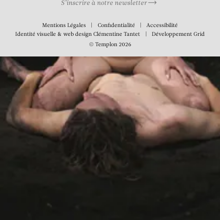
S’inscrire à notre newsletter
Mentions Légales
Confidentialité
Accessibilité
Identité visuelle & web design
Clémentine Tantet
Développement
Grid
© Templon 2026