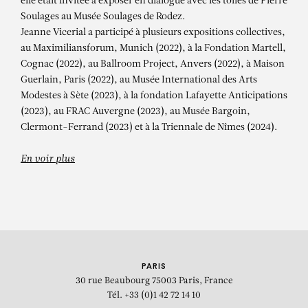
Puppa n°5
elle était invitée à exposer en dialogue avec les toiles de Pierre
Soulages au Musée Soulages de Rodez.
Jeanne Vicerial a participé à plusieurs expositions collectives,
au Maximiliansforum, Munich (2022), à la Fondation Martell,
Cognac (2022), au Ballroom Project, Anvers (2022), à Maison
Guerlain, Paris (2022), au Musée International des Arts
Modestes à Sète (2023), à la fondation Lafayette Anticipations
(2023), au FRAC Auvergne (2023), au Musée Bargoin,
Clermont-Ferrand (2023) et à la Triennale de Nîmes (2024).
En voir plus
PARIS
30 rue Beaubourg
75003 Paris, France
Tél. +33 (0)1 42 72 14 10