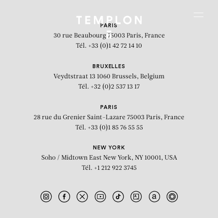
Aller au contenu
Aller à la recherche
Aller au menu
Menu
PARIS
30 rue Beaubourg
75003 Paris, France
Tél. +33 (0)1 42 72 14 10
BRUXELLES
Veydtstraat 13
1060 Brussels, Belgium
Tél. +32 (0)2 537 13 17
PARIS
28 rue du Grenier Saint-Lazare
75003 Paris, France
Tél. +33 (0)1 85 76 55 55
NEW YORK
Soho / Midtown East
New York, NY 10001, USA
Tél. +1 212 922 3745
Puzzle (ensemble de 7 tableaux)