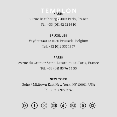
Aller au contenu
Aller à la recherche
Aller au menu
Menu
PARIS
30 rue Beaubourg
75003 Paris, France
Tél. +33 (0)1 42 72 14 10
BRUXELLES
Veydtstraat 13
1060 Brussels, Belgium
Tél. +32 (0)2 537 13 17
PARIS
28 rue du Grenier Saint-Lazare
75003 Paris, France
Tél. +33 (0)1 85 76 55 55
NEW YORK
Soho / Midtown East
New York, NY 10001, USA
Tél. +1 212 922 3745
Redemption Center