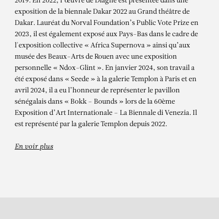
ALIOUNE DIAGNE
2019. En 2022, l’œuvre de Diagne est présentée dans une
exposition de la biennale Dakar 2022 au Grand théâtre de
Rescapé, 2023
Dakar. Lauréat du Norval Foundation’s Public Vote Prize en
2023, il est également exposé aux Pays-Bas dans le cadre de
l'exposition collective « Africa Supernova » ainsi qu’aux
musée des Beaux-Arts de Rouen avec une exposition
personnelle « Ndox-Glint ». En janvier 2024, son travail a
été exposé dans « Seede » à la galerie Templon à Paris et en
avril 2024, il a eu l’honneur de représenter le pavillon
sénégalais dans « Bokk – Bounds » lors de la 60ème
Exposition d’Art Internationale – La Biennale di Venezia. Il
est représenté par la galerie Templon depuis 2022.
En voir plus