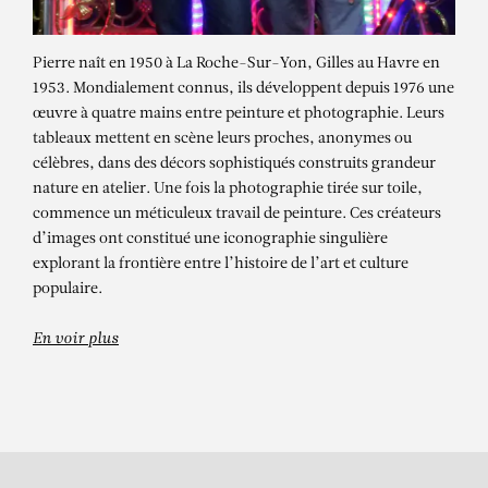
Pierre naît en 1950 à La Roche-Sur-Yon, Gilles au Havre en
1953. Mondialement connus, ils développent depuis 1976 une
œuvre à quatre mains entre peinture et photographie. Leurs
tableaux mettent en scène leurs proches, anonymes ou
célèbres, dans des décors sophistiqués construits grandeur
nature en atelier. Une fois la photographie tirée sur toile,
commence un méticuleux travail de peinture. Ces créateurs
d’images ont constitué une iconographie singulière
PIERRE ET GILLES
explorant la frontière entre l’histoire de l’art et culture
Ruth et les bigoudis (Ruth Gallardo)
populaire.
En voir plus