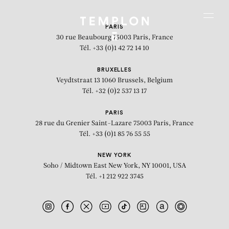
Aller au contenu
Aller à la recherche
Aller au menu
Menu
PARIS
30 rue Beaubourg
75003 Paris, France
Tél. +33 (0)1 42 72 14 10
BRUXELLES
Veydtstraat 13
1060 Brussels, Belgium
Tél. +32 (0)2 537 13 17
PARIS
28 rue du Grenier Saint-Lazare
75003 Paris, France
Tél. +33 (0)1 85 76 55 55
NEW YORK
Soho / Midtown East
New York, NY 10001, USA
Tél. +1 212 922 3745
Sans Titre