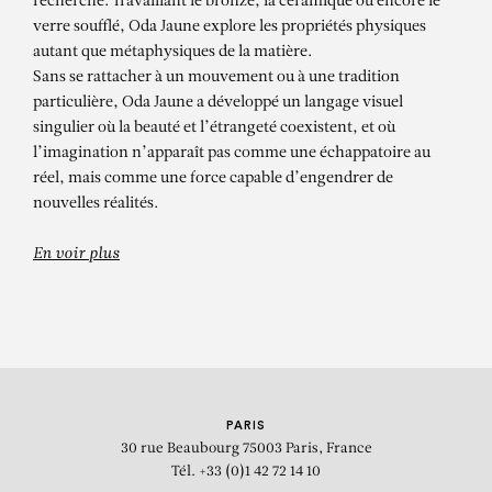
Sans titre
recherche. Travaillant le bronze, la céramique ou encore le
verre soufflé, Oda Jaune explore les propriétés physiques
autant que métaphysiques de la matière.
Sans se rattacher à un mouvement ou à une tradition
particulière, Oda Jaune a développé un langage visuel
singulier où la beauté et l’étrangeté coexistent, et où
l’imagination n’apparaît pas comme une échappatoire au
réel, mais comme une force capable d’engendrer de
nouvelles réalités.
En voir plus
PARIS
30 rue Beaubourg
75003 Paris, France
Tél. +33 (0)1 42 72 14 10