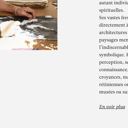
autant indivi
spirituelles.
Ses vastes fr
directement à
architectures
paysages ment
l’indiscernabl
symbolique. Ré
perception, s
connaissance,
KADER BEN
croyances, ma
rétiniennes o
musées ou sur
Sans titre (Marbre diptyque
En voir plus