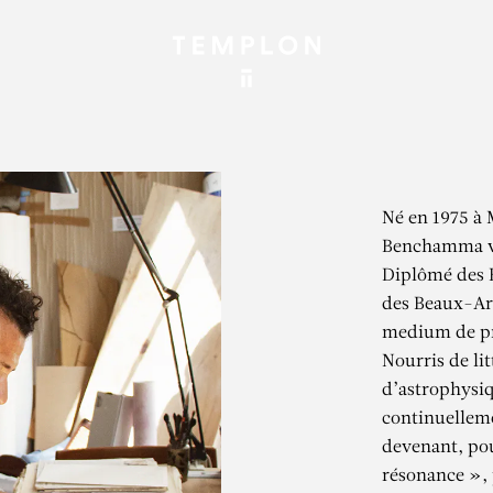
Né en 1975 à
Benchamma vit
Diplômé des B
des Beaux-Art
medium de pr
Nourris de lit
d’astrophysiq
continuelleme
devenant, pou
résonance », 