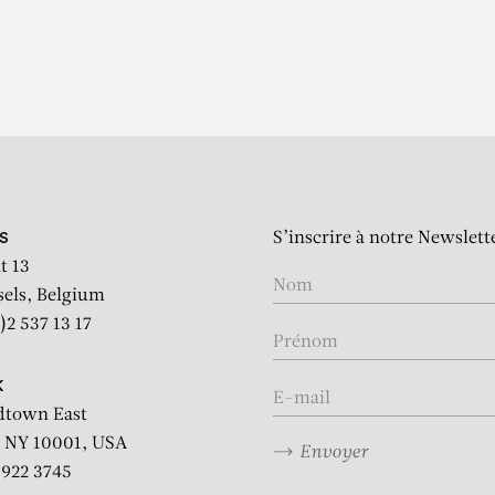
S’inscrire à notre Newslett
S
t 13
sels, Belgium
)2 537 13 17
K
dtown East
 NY 10001, USA
Envoyer
2 922 3745