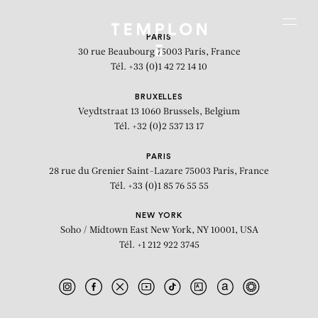
Aller au contenu
Aller à la recherche
Aller au menu
Menu
PARIS
30 rue Beaubourg
75003 Paris, France
Tél. +33 (0)1 42 72 14 10
BRUXELLES
Veydtstraat 13
1060 Brussels, Belgium
Tél. +32 (0)2 537 13 17
PARIS
28 rue du Grenier Saint-Lazare
75003 Paris, France
Tél. +33 (0)1 85 76 55 55
NEW YORK
Soho / Midtown East
New York, NY 10001, USA
Tél. +1 212 922 3745
Sans titre n°022