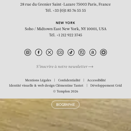
récentes »: vue d’exposition
28 rue du Grenier Saint-Lazare
75003 Paris, France
Tél. +33 (0)1 85 76 55 55
NEW YORK
Soho / Midtown East
New York, NY 10001, USA
Tél. +1 212 922 3745
S’inscrire à notre newsletter
Mentions Légales
Confidentialité
Accessibilité
Identité visuelle & web design
Clémentine Tantet
Développement
Grid
© Templon 2026
BIOGRAPHIE