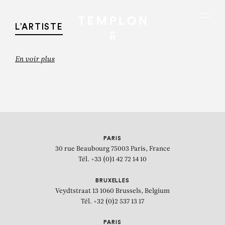
Aller au contenu
Aller à la recherche
Aller au menu
Menu
L’ARTISTE
En voir plus
PARIS
30 rue Beaubourg
75003 Paris, France
Tél. +33 (0)1 42 72 14 10
BRUXELLES
Veydtstraat 13
1060 Brussels, Belgium
JAUME PLENSA
Tél. +32 (0)2 537 13 17
« Sculptures et oeuvres sur papier
PARIS