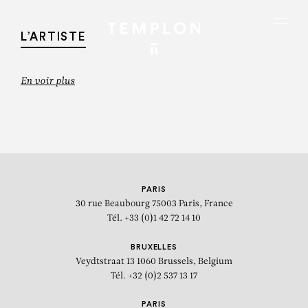
Aller au contenu
Aller à la recherche
Aller au menu
Menu
L’ARTISTE
En voir plus
PARIS
30 rue Beaubourg
75003 Paris, France
Tél. +33 (0)1 42 72 14 10
BRUXELLES
Veydtstraat 13
1060 Brussels, Belgium
ALAIN KIRILI
Tél. +32 (0)2 537 13 17
« Sculptures récentes »: vue
PARIS