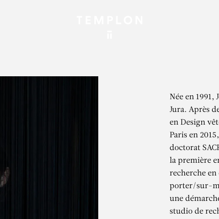
Née en 1991, J
Jura. Après d
en Design vêt
Paris en 2015,
doctorat SACR
la première e
recherche en 
porter/sur-m
une démarche 
studio de rec