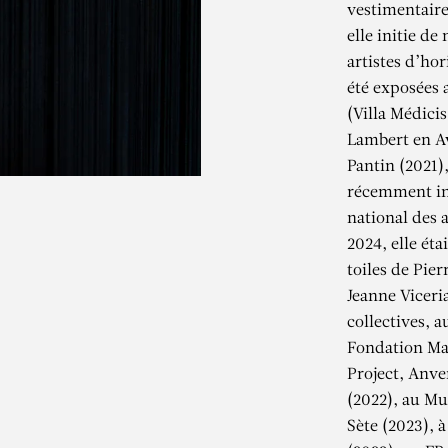
vestimentaire
elle initie d
artistes d’ho
été exposées 
(Villa Médicis
Lambert en A
Pantin (2021),
récemment int
national des 
2024, elle éta
toiles de Pie
Jeanne Viceria
collectives, 
EANNE VICERI
Fondation Mar
Project, Anve
(2022), au Mu
Sex Voto : installation
Sète (2023), à