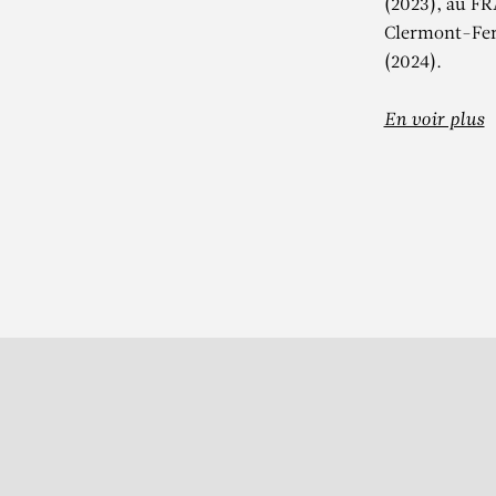
(2023), au FR
Clermont-Ferr
(2024).
En voir plus
S’inscrire à notre Newslett
S
t 13