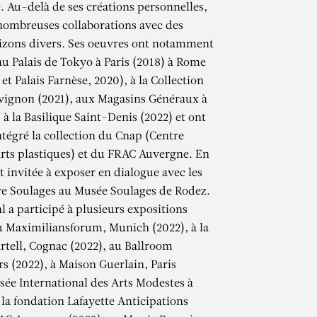
. Au-delà de ses créations personnelles,
e nombreuses collaborations avec des
rizons divers. Ses oeuvres ont notamment
au Palais de Tokyo à Paris (2018) à Rome
 et Palais Farnèse, 2020), à la Collection
vignon (2021), aux Magasins Généraux à
 à la Basilique Saint-Denis (2022) et ont
égré la collection du Cnap (Centre
arts plastiques) et du FRAC Auvergne. En
it invitée à exposer en dialogue avec les
rre Soulages au Musée Soulages de Rodez.
l a participé à plusieurs expositions
au Maximiliansforum, Munich (2022), à la
AL
tell, Cognac (2022), au Ballroom
rs (2022), à Maison Guerlain, Paris
sée International des Arts Modestes à
 la fondation Lafayette Anticipations