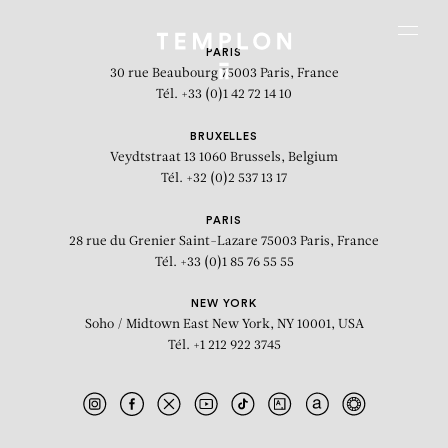
Aller au contenu
Aller à la recherche
Aller au menu
Menu
PARIS
30 rue Beaubourg
75003 Paris, France
Tél. +33 (0)1 42 72 14 10
BRUXELLES
Veydtstraat 13
1060 Brussels, Belgium
Tél. +32 (0)2 537 13 17
PARIS
28 rue du Grenier Saint-Lazare
75003 Paris, France
Tél. +33 (0)1 85 76 55 55
NEW YORK
Soho / Midtown East
New York, NY 10001, USA
Tél. +1 212 922 3745
Shellac and Candy