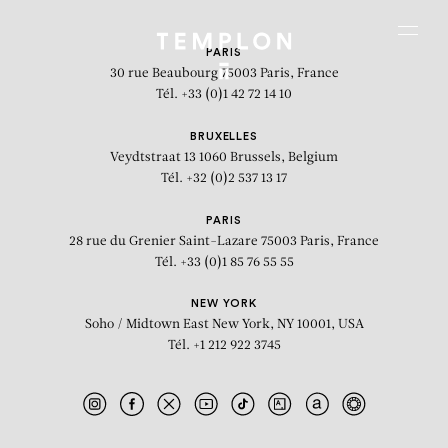
Aller au contenu
Aller à la recherche
Aller au menu
Menu
PARIS
30 rue Beaubourg
75003 Paris, France
Tél. +33 (0)1 42 72 14 10
BRUXELLES
Veydtstraat 13
1060 Brussels, Belgium
Tél. +32 (0)2 537 13 17
PARIS
28 rue du Grenier Saint-Lazare
75003 Paris, France
Tél. +33 (0)1 85 76 55 55
NEW YORK
Soho / Midtown East
New York, NY 10001, USA
Tél. +1 212 922 3745
Sightings