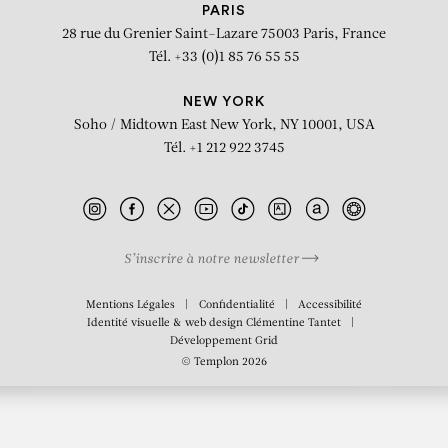
Skyline
PARIS
28 rue du Grenier Saint-Lazare
75003 Paris, France
Tél. +33 (0)1 85 76 55 55
NEW YORK
Soho / Midtown East
New York, NY 10001, USA
Tél. +1 212 922 3745
S’inscrire à notre newsletter
Mentions Légales
Confidentialité
Accessibilité
Identité visuelle & web design
Clémentine Tantet
Développement
Grid
BIOGRAPHIE
© Templon 2026