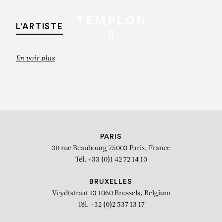
Aller au contenu
Aller à la recherche
Aller au menu
Menu
L’ARTISTE
En voir plus
PARIS
30 rue Beaubourg
75003 Paris, France
Tél. +33 (0)1 42 72 14 10
BRUXELLES
Veydtstraat 13
1060 Brussels, Belgium
DE WAIN VALENTINE
Tél. +32 (0)2 537 13 17