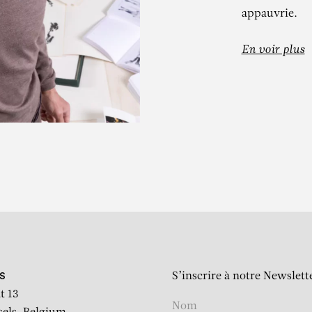
appauvrie.
En voir plus
HILIPPE COGN
Sous le soleil, savane 3
S’inscrire à notre Newslett
S
t 13