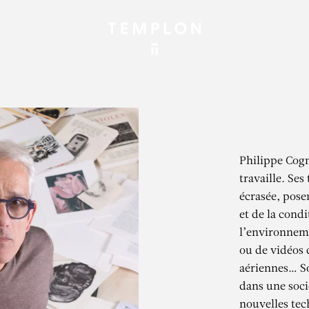
Philippe Cogné
travaille. Ses 
écrasée, pose
et de la cond
l’environneme
ou de vidéos 
aériennes… Son
dans une socié
nouvelles tech