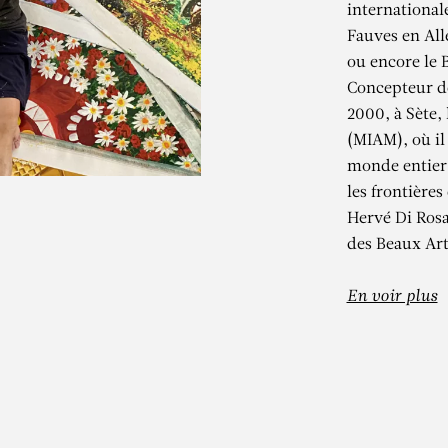
international
Fauves en All
ou encore le 
Concepteur de
2000, à Sète,
(MIAM), où il
monde entier 
les frontières
HERVÉ DI ROS
Hervé Di Ros
des Beaux Art
SPACE TREASURE
En voir plus