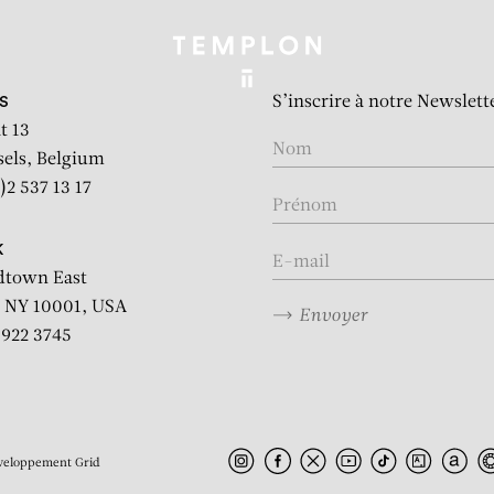
S’inscrire à notre Newslett
S
t 13
sels, Belgium
)2 537 13 17
K
dtown East
 NY 10001, USA
Envoyer
2 922 3745
veloppement
Grid