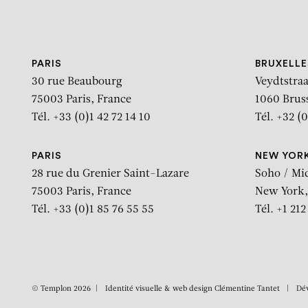
Aller au contenu
Aller à la recherche
Aller au menu
PARIS
BRUXELLE
30 rue Beaubourg
Veydtstraa
75003 Paris, France
1060 Brus
Tél. +33 (0)1 42 72 14 10
Tél. +32 (0
PARIS
NEW YOR
28 rue du Grenier Saint-Lazare
Soho / Mi
75003 Paris, France
New York,
Tél. +33 (0)1 85 76 55 55
Tél. +1 21
© Templon 2026
Identité visuelle & web design
Clémentine Tantet
Dé