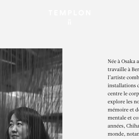
Née à Osaka a
travaille à Be
l’artiste com
installations
centre le cor
explore les n
mémoire et de 
mentale et co
années, Chiha
monde, notam