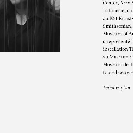
Center, New 
Indonésie, au
au K21 Kunst
Smithsonian,
Museum of Art
a représenté l
installation 
au Museum of 
HIHARU SHIO
Museum de To
toute l'oeuvre
State of Being
En voir plus