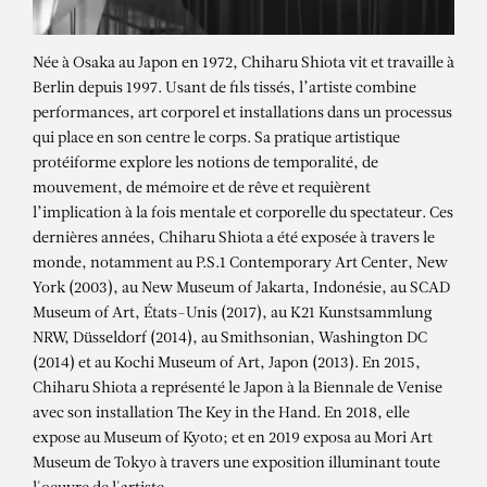
Née à Osaka au Japon en 1972, Chiharu Shiota vit et travaille à
Berlin depuis 1997. Usant de fils tissés, l’artiste combine
performances, art corporel et installations dans un processus
qui place en son centre le corps. Sa pratique artistique
protéiforme explore les notions de temporalité, de
mouvement, de mémoire et de rêve et requièrent
l’implication à la fois mentale et corporelle du spectateur. Ces
dernières années, Chiharu Shiota a été exposée à travers le
monde, notamment au P.S.1 Contemporary Art Center, New
York (2003), au New Museum of Jakarta, Indonésie, au SCAD
Museum of Art, États-Unis (2017), au K21 Kunstsammlung
NRW, Düsseldorf (2014), au Smithsonian, Washington DC
CHIHARU SHIOTA
(2014) et au Kochi Museum of Art, Japon (2013). En 2015,
State of Being (Book)
Chiharu Shiota a représenté le Japon à la Biennale de Venise
avec son installation The Key in the Hand. En 2018, elle
expose au Museum of Kyoto; et en 2019 exposa au Mori Art
Museum de Tokyo à travers une exposition illuminant toute