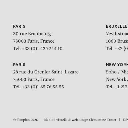
Aller au contenu
Aller à la recherche
Aller au menu
PARIS
BRUXELLE
30 rue Beaubourg
Veydtstraa
75003 Paris, France
1060 Brus
Tél. +33 (0)1 42 72 14 10
Tél. +32 (0
PARIS
NEW YOR
28 rue du Grenier Saint-Lazare
Soho / Mi
75003 Paris, France
New York,
Tél. +33 (0)1 85 76 55 55
Tél. +1 21
© Templon 2026
Identité visuelle & web design
Clémentine Tantet
Dé