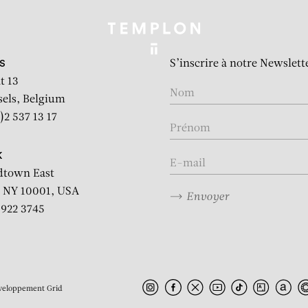
S’inscrire à notre Newslett
S
t 13
sels, Belgium
)2 537 13 17
K
dtown East
 NY 10001, USA
Envoyer
2 922 3745
veloppement
Grid