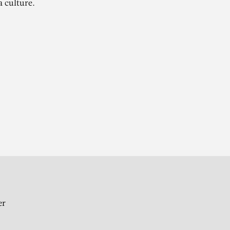
a culture.
T
er