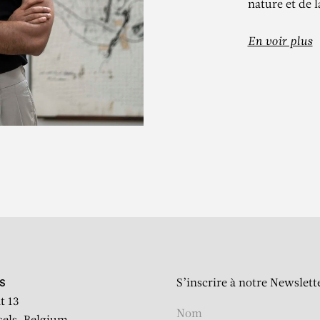
nature et de l
En voir plus
JITISH KALLA
Tetralemma 2
S’inscrire à notre Newslett
S
t 13