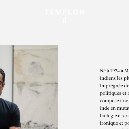
Né à 1974 à Mu
indiens les p
Imprégnée de
politiques et 
compose une c
Inde en mutat
biologie et ar
ironique et p