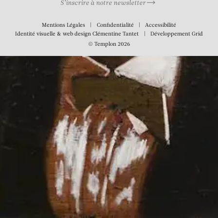
S’inscrire à notre newsletter
Mentions Légales
Confidentialité
Accessibilité
Identité visuelle & web design
Clémentine Tantet
Développement
Grid
© Templon 2026