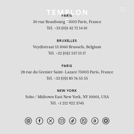
Aller au contenu
Aller à la recherche
Aller au menu
Menu
PARIS
30 rue Beaubourg
75003 Paris, France
Tél. +33 (0)1 42 72 14 10
BRUXELLES
Veydtstraat 13
1060 Brussels, Belgium
Tél. +32 (0)2 537 13 17
PARIS
28 rue du Grenier Saint-Lazare
75003 Paris, France
Tél. +33 (0)1 85 76 55 55
NEW YORK
Soho / Midtown East
New York, NY 10001, USA
Tél. +1 212 922 3745
The 21st Anniversary of a Wedding