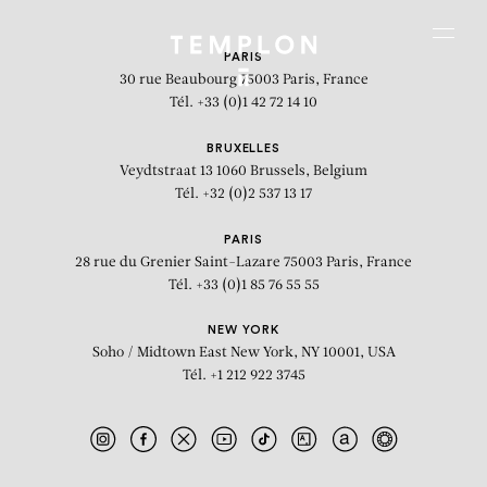
Aller au contenu
Aller à la recherche
Aller au menu
Menu
PARIS
30 rue Beaubourg
75003 Paris, France
Tél. +33 (0)1 42 72 14 10
BRUXELLES
Veydtstraat 13
1060 Brussels, Belgium
Tél. +32 (0)2 537 13 17
PARIS
28 rue du Grenier Saint-Lazare
75003 Paris, France
Tél. +33 (0)1 85 76 55 55
NEW YORK
Soho / Midtown East
New York, NY 10001, USA
Tél. +1 212 922 3745
The Garden Revisited