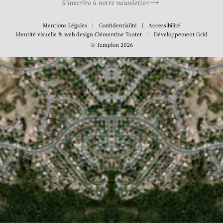
S’inscrire à notre newsletter
Mentions Légales
Confidentialité
Accessibilité
Identité visuelle & web design
Clémentine Tantet
Développement
Grid
© Templon 2026