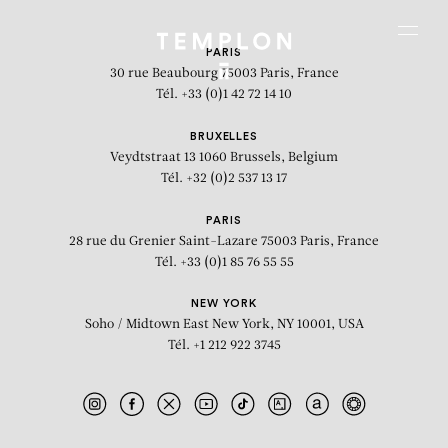
Aller au contenu
Aller à la recherche
Aller au menu
Menu
PARIS
30 rue Beaubourg
75003 Paris, France
Tél. +33 (0)1 42 72 14 10
BRUXELLES
Veydtstraat 13
1060 Brussels, Belgium
Tél. +32 (0)2 537 13 17
PARIS
28 rue du Grenier Saint-Lazare
75003 Paris, France
Tél. +33 (0)1 85 76 55 55
NEW YORK
Soho / Midtown East
New York, NY 10001, USA
Tél. +1 212 922 3745
The Limits of Control (II)