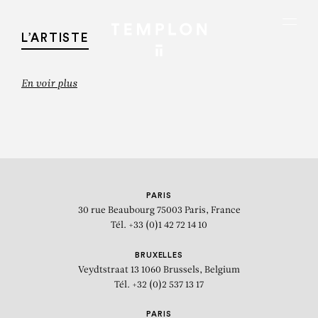
Aller au contenu
Aller à la recherche
Aller au menu
Menu
L’ARTISTE
En voir plus
PARIS
30 rue Beaubourg
75003 Paris, France
Tél. +33 (0)1 42 72 14 10
BRUXELLES
Veydtstraat 13
1060 Brussels, Belgium
Tél. +32 (0)2 537 13 17
GUILLERMO KUITCA
PARIS