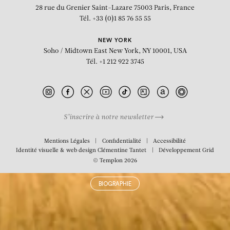
The Ring
28 rue du Grenier Saint-Lazare
75003 Paris, France
Tél. +33 (0)1 85 76 55 55
NEW YORK
Soho / Midtown East
New York, NY 10001, USA
Tél. +1 212 922 3745
S’inscrire à notre newsletter
Mentions Légales
Confidentialité
Accessibilité
Identité visuelle & web design
Clémentine Tantet
Développement
Grid
© Templon 2026
BIOGRAPHIE