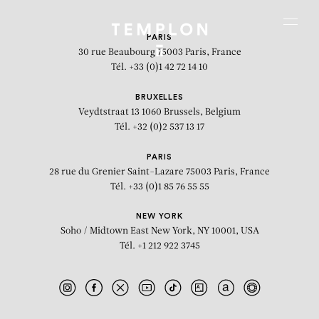
Aller au contenu
Aller à la recherche
Aller au menu
Menu
PARIS
30 rue Beaubourg
75003 Paris, France
Tél. +33 (0)1 42 72 14 10
BRUXELLES
Veydtstraat 13
1060 Brussels, Belgium
Tél. +32 (0)2 537 13 17
PARIS
28 rue du Grenier Saint-Lazare
75003 Paris, France
Tél. +33 (0)1 85 76 55 55
NEW YORK
Soho / Midtown East
New York, NY 10001, USA
Tél. +1 212 922 3745
The Twin Towers