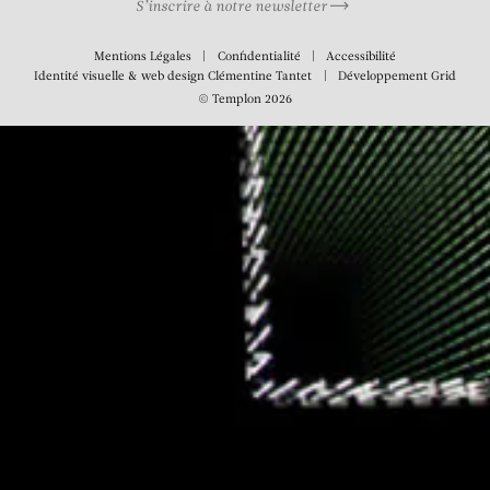
S’inscrire à notre newsletter
Mentions Légales
Confidentialité
Accessibilité
Identité visuelle & web design
Clémentine Tantet
Développement
Grid
© Templon 2026