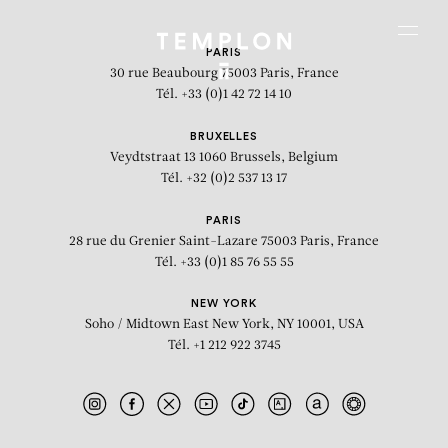
Aller au contenu
Aller à la recherche
Aller au menu
Menu
PARIS
30 rue Beaubourg
75003 Paris, France
Tél. +33 (0)1 42 72 14 10
BRUXELLES
Veydtstraat 13
1060 Brussels, Belgium
Tél. +32 (0)2 537 13 17
PARIS
28 rue du Grenier Saint-Lazare
75003 Paris, France
Tél. +33 (0)1 85 76 55 55
NEW YORK
Soho / Midtown East
New York, NY 10001, USA
Tél. +1 212 922 3745
The Vegetarian Society, London
1890