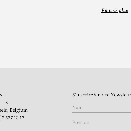
En voir plus
DARSHAN SHE
Untitled
S’inscrire à notre Newslett
S
t 13
sels, Belgium
)2 537 13 17