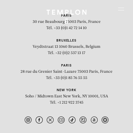
Aller au contenu
Aller à la recherche
Aller au menu
Menu
PARIS
30 rue Beaubourg
75003 Paris, France
Tél. +33 (0)1 42 72 14 10
BRUXELLES
Veydtstraat 13
1060 Brussels, Belgium
Tél. +32 (0)2 537 13 17
PARIS
28 rue du Grenier Saint-Lazare
75003 Paris, France
Tél. +33 (0)1 85 76 55 55
NEW YORK
Soho / Midtown East
New York, NY 10001, USA
Tél. +1 212 922 3745
Untitled (3)