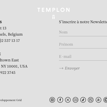
S’inscrire à notre Newslett
S
t 13
sels, Belgium
)2 537 13 17
K
dtown East
 NY 10001, USA
Envoyer
2 922 3745
veloppement
Grid