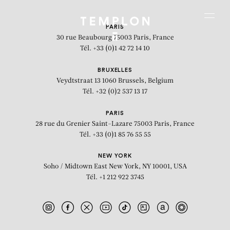
Aller au contenu
Aller à la recherche
Aller au menu
Menu
PARIS
30 rue Beaubourg
75003 Paris, France
Tél. +33 (0)1 42 72 14 10
BRUXELLES
Veydtstraat 13
1060 Brussels, Belgium
Tél. +32 (0)2 537 13 17
PARIS
28 rue du Grenier Saint-Lazare
75003 Paris, France
Tél. +33 (0)1 85 76 55 55
NEW YORK
Soho / Midtown East
New York, NY 10001, USA
Tél. +1 212 922 3745
Untitled VII