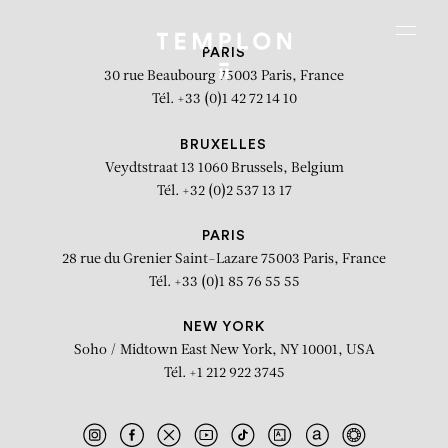
Aller au contenu
Aller à la recherche
Aller au menu
Menu
PARIS
30 rue Beaubourg
75003 Paris, France
Tél. +33 (0)1 42 72 14 10
BRUXELLES
Veydtstraat 13
1060 Brussels, Belgium
Tél. +32 (0)2 537 13 17
PARIS
28 rue du Grenier Saint-Lazare
75003 Paris, France
Tél. +33 (0)1 85 76 55 55
NEW YORK
Soho / Midtown East
New York, NY 10001, USA
Tél. +1 212 922 3745
Venturing on Slippery Iron
(triptyque)