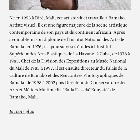
Né en 1953 à Diré, Mali, cet artiste vit et travaille à Bamako.
Artiste visuel, il est une figure majeure de la scène artistique
contemporaine de son pays et du continent africain. Après
avoir obtenu son diplôme de l'Institut National des Arts de
Bamako en 1976, il a poursuivi ses études à l'Institut
Supérieur des Arts Plastiques de La Havane, à Cuba, de 1978 à
1985. Chef de la Division des Expositions au Musée National
du Mali de 1985 à 1997, il est ensuite directeur du Palais de la
ABDOULAYE KONATÉ
Culture de Bamako et des Rencontres Photographiques de
Bamako de 1998 à 2002 puis Directeur du Conservatoire des
Vert Touareg et kente – BINTOU T.,
Arts et Métiers Multimédia "Balla Fasseké Kouyaté" de
2024
Bamako, Mali.
En voir plus