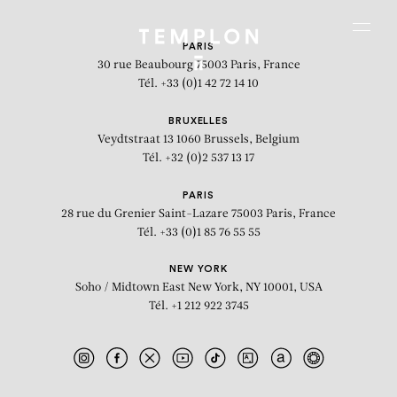
Aller au contenu
Aller à la recherche
Aller au menu
Menu
PARIS
30 rue Beaubourg
75003 Paris, France
Tél. +33 (0)1 42 72 14 10
BRUXELLES
Veydtstraat 13
1060 Brussels, Belgium
Tél. +32 (0)2 537 13 17
PARIS
28 rue du Grenier Saint-Lazare
75003 Paris, France
Tél. +33 (0)1 85 76 55 55
NEW YORK
Soho / Midtown East
New York, NY 10001, USA
Tél. +1 212 922 3745
Vue de l'installation « Infinity »,
Galerie Daniel Templon