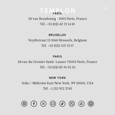
Aller au contenu
Aller à la recherche
Aller au menu
Menu
PARIS
30 rue Beaubourg
75003 Paris, France
Tél. +33 (0)1 42 72 14 10
BRUXELLES
Veydtstraat 13
1060 Brussels, Belgium
Tél. +32 (0)2 537 13 17
PARIS
28 rue du Grenier Saint-Lazare
75003 Paris, France
Tél. +33 (0)1 85 76 55 55
NEW YORK
Soho / Midtown East
New York, NY 10001, USA
Tél. +1 212 922 3745
WEHR