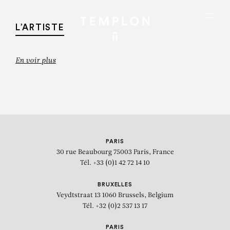
Aller au contenu
Aller à la recherche
Aller au menu
Menu
L’ARTISTE
En voir plus
PARIS
30 rue Beaubourg
75003 Paris, France
Tél. +33 (0)1 42 72 14 10
BRUXELLES
Veydtstraat 13
1060 Brussels, Belgium
Wer jetzt allein ist, wird es lange
Tél. +32 (0)2 537 13 17
bleiben (Rilke)
PARIS