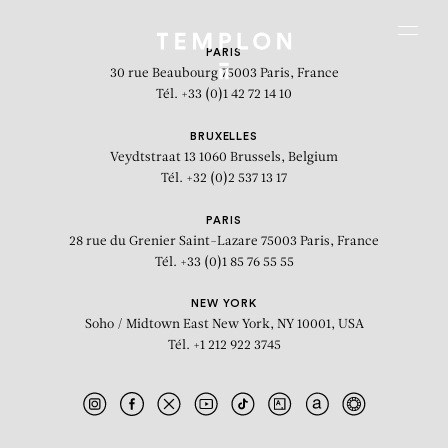
Aller au contenu
Aller à la recherche
Aller au menu
Menu
PARIS
30 rue Beaubourg
75003 Paris, France
Tél. +33 (0)1 42 72 14 10
BRUXELLES
Veydtstraat 13
1060 Brussels, Belgium
Tél. +32 (0)2 537 13 17
PARIS
28 rue du Grenier Saint-Lazare
75003 Paris, France
Tél. +33 (0)1 85 76 55 55
NEW YORK
Soho / Midtown East
New York, NY 10001, USA
Tél. +1 212 922 3745
Wind Study (The Hour of the Day of
the Month of the Season) 24