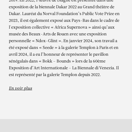
ALIOUNE DIAGNE
2019. En 2022, l’œuvre de Diagne est présentée dans une
exposition de la biennale Dakar 2022 au Grand théâtre de
Ya Astou, 2022
Dakar. Lauréat du Norval Foundation’s Public Vote Prize en
2023, il est également exposé aux Pays-Bas dans le cadre de
l'exposition collective « Africa Supernova » ainsi qu’aux
musée des Beaux-Arts de Rouen avec une exposition
personnelle « Ndox-Glint ». En janvier 2024, son travail a
été exposé dans « Seede » à la galerie Templon à Paris et en
avril 2024, il a eu l’honneur de représenter le pavillon
sénégalais dans « Bokk – Bounds » lors de la 60ème
Exposition d’Art Internationale – La Biennale di Venezia. Il
est représenté par la galerie Templon depuis 2022.
En voir plus