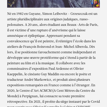
Né en 1982 en Guyane, Simon Leibovitz - Grzeszczak est un
artiste pluridisciplinaire aux origines judaïques, russo-
polonaises. A 20 ans, alors étudiant aux Beaux-Arts de Paris,
il est victime d’une rupture d’anévrisme qui le laisse
amnésique et épileptique. Apprenant pendant sa
convalescence qu’il est peintre, il réintégre l’école dans les
ateliers de François Boisrond et Jean-Michel Alberola. Dès
lors, il se positionne farouchement comme indépendant et
développe une œuvre protéiforme qui s’étend à partir de la
peinture au film et à la musique. Il collabore avec les
commissaires d’exposition Paul Ardenne et Olivier
Kaeppelin, le cinéaste Guy Maddin ou encore le poète et
traducteur André Markowicz, et produit ainsi plusieurs
expositions remarquées en France comme à l’étranger. En
2020, le Centre d’Art ACMCM (A Cent Mètres du Centre du
Monde) à Perpignan, lui consacre sa toute première
ORSTEN GROOM
rétrospective. En 2021, il profite du siège instauré par le Covid