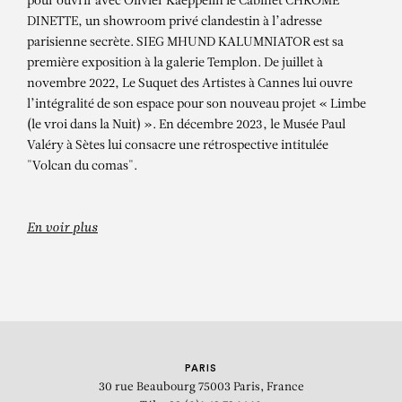
YOKHEVED – THOTEMINSEL [série
pour ouvrir avec Olivier Kaeppelin le Cabinet CHROME
DINETTE, un showroom privé clandestin à l’adresse
CHROME DINETTE]
parisienne secrète. SIEG MHUND KALUMNIATOR est sa
première exposition à la galerie Templon. De juillet à
novembre 2022, Le Suquet des Artistes à Cannes lui ouvre
l’intégralité de son espace pour son nouveau projet « Limbe
(le vroi dans la Nuit) ». En décembre 2023, le Musée Paul
Valéry à Sètes lui consacre une rétrospective intitulée
"Volcan du comas".
En voir plus
PARIS
30 rue Beaubourg
75003 Paris, France