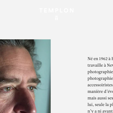
Né en 1962 à 
travaille à N
photographie 
photographies
accessoiriste
manière d’évo
mais aussi se
lui, seule la 
n’y a ni avant