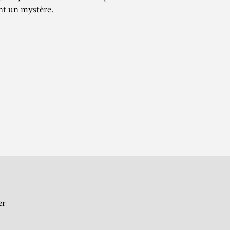
nt un mystère.
DSON
er