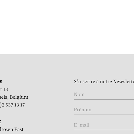
GROUP SHO
AU BOUT DE MES RÊVES
S’inscrire à notre Newslett
S
t 13
sels, Belgium
)2 537 13 17
K
dtown East