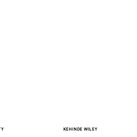
Men
TY
KEHINDE WILEY