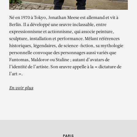
Né en 1970 à Tokyo, Jonathan Meese est allemand et vit à
Berlin. Il a développé une œuvre inclassable, entre
expressionnisme et actionnisme, qui associe peinture,
sculpture, installation et performance. Mêlant références
historiques, légendaires, de science-fiction, sa mythologie
personnelle convoque des personnages aussi variés que
Fantomas, Maldoror ou Staline ; autant d’avatars de
JONATHAN MEESE
l’identité de l’artiste. Son œuvre appelle à la « dictature de
HARD/SOFT. TEXTILES AND
l’art ».
CERAMICS IN CONTEMPORARY ART
En voir plus
PARIS