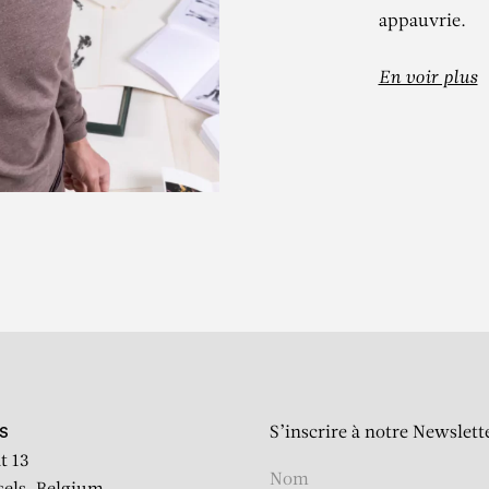
appauvrie.
En voir plus
HILIPPE COGN
Hautes tensions
S’inscrire à notre Newslett
S
t 13