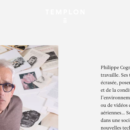
Philippe Cogné
travaille. Ses 
écrasée, pose
et de la cond
l’environneme
ou de vidéos 
aériennes… Son
dans une socié
nouvelles tech