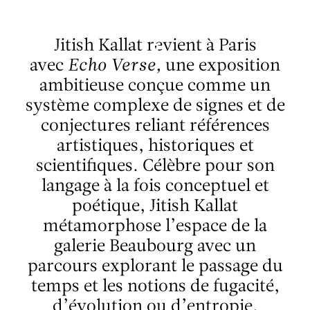
Aller au contenu
Aller à la recherche
Aller au menu
Menu
Jitish Kallat revient à Paris
avec
Echo Verse,
une exposition
ambitieuse conçue comme un
système complexe de signes et de
conjectures reliant références
artistiques, historiques et
scientifiques. Célèbre pour son
langage à la fois conceptuel et
poétique, Jitish Kallat
métamorphose l’espace de la
galerie Beaubourg avec un
parcours explorant le passage du
temps et les notions de fugacité,
d’évolution ou d’entropie.