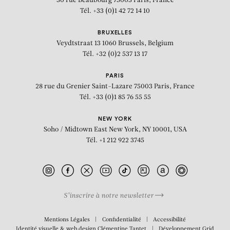
30 rue Beaubourg
75003 Paris, France
Tél. +33 (0)1 42 72 14 10
BRUXELLES
Veydtstraat 13
1060 Brussels, Belgium
Tél. +32 (0)2 537 13 17
PARIS
28 rue du Grenier Saint-Lazare
75003 Paris, France
Tél. +33 (0)1 85 76 55 55
NEW YORK
Soho / Midtown East
New York, NY 10001, USA
Tél. +1 212 922 3745
BIOGRAPHIE
PRESSE
S’inscrire à notre newsletter
11 MARS - 13 MAI, 2017
PARIS - BEAUBOURG
Mentions Légales
Confidentialité
Accessibilité
Identité visuelle & web design
Clémentine Tantet
Développement
Grid